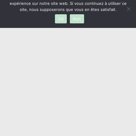
expérience sur notre site web. Si vous continuez à utiliser ce
Jeudi
– 9h30 à 12h45 // 14h à 17h45
site, nous supposerons que vous en êtes satisfait.
Vendredi
– 9h30 à 12h30 // 14h à 17h
OK
Non
Samedi
– Fermé
Dimanche
– Fermé
Horaires galerie
Lundi
– 9h30 à 12h30 // 14h à 18h
Mardi
– Fermé
Mercredi
– 9h30h à 12h30 // 14h à 18h
Jeudi
– 9h30 à 12h30 // 14h à 18h
Vendredi
– 9h30 à 12h30 // 14h à 17h
Samedi
– Fermé
Dimanche
– Fermé