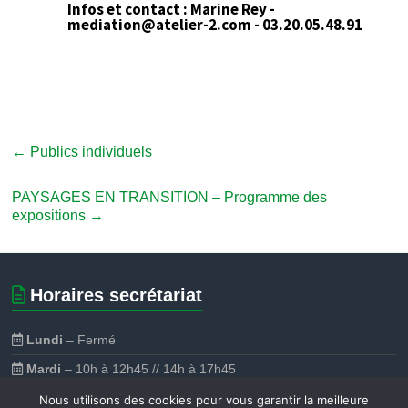
Infos et contact : Marine Rey -
mediation@atelier-2.com - 03.20.05.48.91
←
Publics individuels
PAYSAGES EN TRANSITION – Programme des
expositions
→
Horaires secrétariat
Lundi
– Fermé
Mardi
– 10h à 12h45 // 14h à 17h45
Mercredi
– 9h à 12h30 // 14h à 17h30
Nous utilisons des cookies pour vous garantir la meilleure