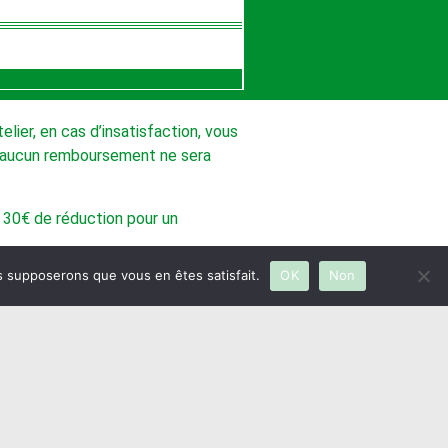
telier, en cas d’insatisfaction, vous
s, aucun remboursement ne sera
/ 30€ de réduction pour un
us supposerons que vous en êtes satisfait.
OK
Non
nces scolaires, jours fériés ou