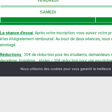
VENDREDI
SAMEDI
La
séance d’essai
: Après votre inscription, vous suivez votre pr
êtes intégralement remboursé. Au bout de deux séances, nou
envisagé.
Réductions
: 30€ de réduction pour les étudiants, demandeurs d
deuxième, troisième… atelier / 30€ réduction pour une inscript
Nous utilisons des cookies pour vous garantir la meilleure
Chèques vacances, Pass Culture et chèques culture acceptés.
Pour les villeneuvois, Bourse d’Enseignement Artistique* (voir c
L’
engagement est annuel
. Le tarif des ateliers est calculé su
absence exceptionnelle d’un intervenant ne donne lieu à aucune 