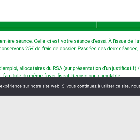
emière séance. Celle-ci est votre séance d’essai. À l’issue de l’a
s conservons 25€ de frais de dossier. Passées ces deux séance
’emploi, allocataires du RSA (sur présentation d’un justificatif) 
ion familiale du même foyer fiscal. Remise non cumulable.
 expérience sur notre site web. Si vous continuez à utiliser ce site, no
onditions du CCAS).
r la base d’un forfait annuel. L’absence d’atelier pour cause de vaca
com- pensation financière ni rattrapage.