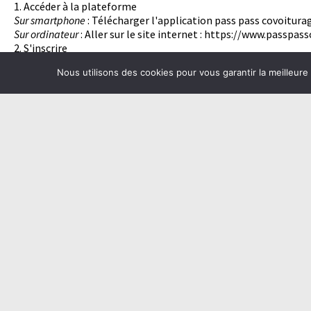
1. Accéder à la plateforme
Sur smartphone
: Télécharger l'application pass pass covoitura
Sur ordinateur
: Aller sur le site internet : https://www.passpas
2. S'inscrire
3. Cliquer sur "Communautés" et rechercher "Ferme Saint Sauve
Nous utilisons des cookies pour vous garantir la meilleure
Cliquer dessus, puis sur "rejoibndre la communauté".
4. Une fois dans la communauté Saint-Sauveur, renseigner le tra
Ra
←
PAYSAGES EN TRANSITION – Programme 