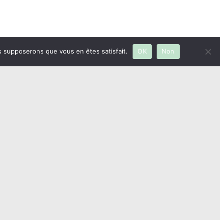
us supposerons que vous en êtes satisfait.
OK
Non
rage" ou "publier une annonce".
Parutions
→