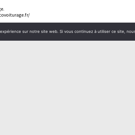
ge.
scovoiturage.fr/
ur".
 expérience sur notre site web. Si vous continuez à utiliser ce site, no
jet que vous souhaitez effectuer, puis sur "rechercher un covoitu
UNE QUESTION ?
pprochez vous de Lila ou Sophie !
des expositions